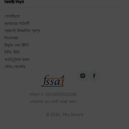
ফিডব্যাক ফর্ম
দরকারী লিঙ্ক
গোপনীয়তা
ব্যবহারের শর্তাবলী
প্রায়শই জিজ্ঞাসিত প্রশ্ন
সিএসআর
রিফান্ড এবং রিটার্ন
শিপিং নীতি
অর্ডার ট্র্যাক করুন
স্টোর লোকেটর
লাইসেন্স নং
:
10014031001248
ডাউনলোড
ফুড সেফটি কানেক্ট
অ্যাপ
©
2026
, Mio Amore