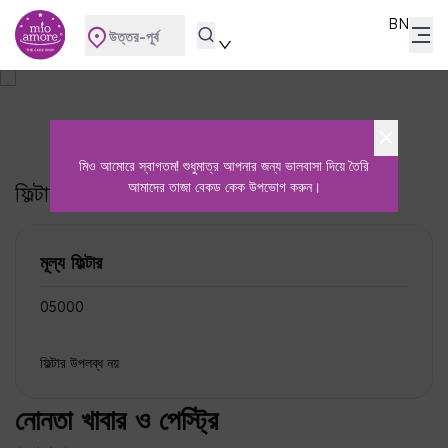
BN
উত্তর-পূর্ব
নোনতা খাবার ও পেস্ট্রি
হোম
নোনতা খাবার ও পেস্ট্রি
মিও আমোরে স্বাগতম! শুধুমাত্র আপনার জন্য ভালবাসা দিয়ে তৈরি
ফিল্টার
আমাদের তাজা বেকড কেক উপভোগ করুন।
সব মুছুন
মূল্য ফিল্টার
₹0
₹5000
ফিল্টার উপলব্ধ নয়
নোনতা খাবার ও পেস্ট্রি