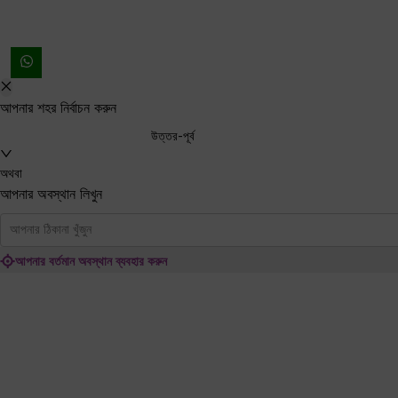
আপনার শহর নির্বাচন করুন
উত্তর-পূর্ব
অথবা
আপনার অবস্থান লিখুন
আপনার ঠিকানা খুঁজুন
আপনার বর্তমান অবস্থান ব্যবহার করুন