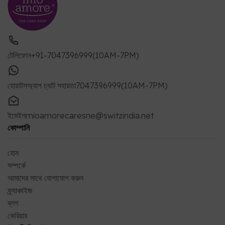
টেলিফোন
+91-7047396999(10AM-7PM)
হোয়াটসঅ্যাপ চ্যাট সহায়তা
7047396999(10AM-7PM)
ইমেইল
mioamorecaresne@switzindia.net
কোম্পানি
হোম
সম্পর্কে
আমাদের সাথে যোগাযোগ করুন
ফ্র্যাঞ্চাইজ
ব্লগ
কেরিয়ার