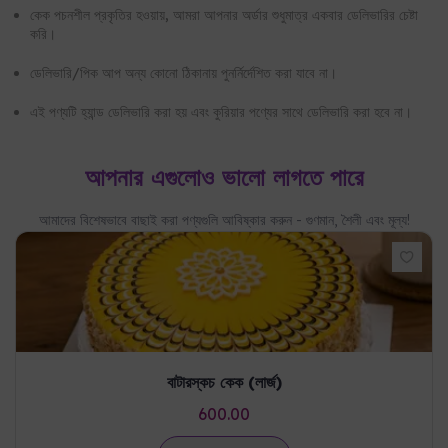
আপনার এগুলোও ভালো লাগতে পারে
আমাদের বিশেষভাবে বাছাই করা পণ্যগুলি আবিষ্কার করুন - গুণমান, শৈলী এবং মূল্য!
বাটারস্কচ কেক (লার্জ)
600.00
কার্টে যোগ করুন