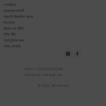
শিপিং নীতি
অর্ডার ট্র্যাক করুন
স্টোর লোকেটর
লাইসেন্স নং
:
10014031001248
ডাউনলোড
ফুড সেফটি কানেক্ট
অ্যাপ
©
2026
, Mio Amore
আপনার শহর নির্বাচন করুন
উত্তর-পূর্ব