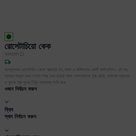
রোসেটাচিয়ো কেক
অ্যালার্জেন
মনোমুগ্ধকর রোসেটাচিও কেকে আত্মহারা হন, স্বাদ ও মার্জিততার একটি মাস্টারপিস। এই বহু-
স্তরের আনন্দে নরম পেস্তা স্পঞ্জ কেক রয়েছে যাতে গোলাপজলের সূক্ষ্ম ছোঁয়া, বাদামের সমৃদ্ধতা
ও ফুলের সূক্ষ্ম সুরের নিখুঁত ভারসাম্য তৈরি করে
ওজন নির্বাচন করুন
ক্রিম
স্বাদ নির্বাচন করুন
খাদ্যতালিকাগত পছন্দ
ডেলিভারি তথ্য
যত্নের নির্দেশাবলী
প্রস্তুতকারকের বিবরণ