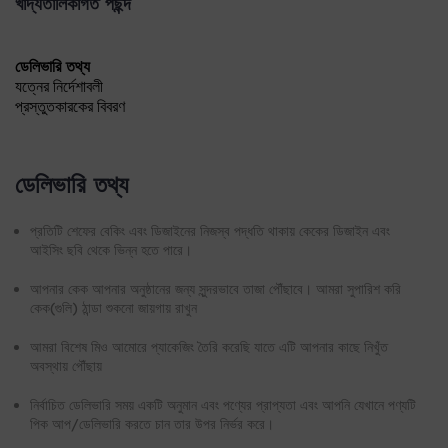
ডেলিভারি তথ্য
প্রতিটি শেফের বেকিং এবং ডিজাইনের নিজস্ব পদ্ধতি থাকায় কেকের ডিজাইন এবং
আইসিং ছবি থেকে ভিন্ন হতে পারে।
আপনার কেক আপনার অনুষ্ঠানের জন্য সুন্দরভাবে তাজা পৌঁছাবে। আমরা সুপারিশ করি
কেক(গুলি) ঠান্ডা শুকনো জায়গায় রাখুন
আমরা বিশেষ মিও আমোরে প্যাকেজিং তৈরি করেছি যাতে এটি আপনার কাছে নিখুঁত
অবস্থায় পৌঁছায়
নির্বাচিত ডেলিভারি সময় একটি অনুমান এবং পণ্যের প্রাপ্যতা এবং আপনি যেখানে পণ্যটি
পিক আপ/ডেলিভারি করতে চান তার উপর নির্ভর করে।
কেক পচনশীল প্রকৃতির হওয়ায়, আমরা আপনার অর্ডার শুধুমাত্র একবার ডেলিভারির চেষ্টা
করি।
ডেলিভারি/পিক আপ অন্য কোনো ঠিকানায় পুনর্নির্দেশিত করা যাবে না।
এই পণ্যটি হ্যান্ড ডেলিভারি করা হয় এবং কুরিয়ার পণ্যের সাথে ডেলিভারি করা হবে না।