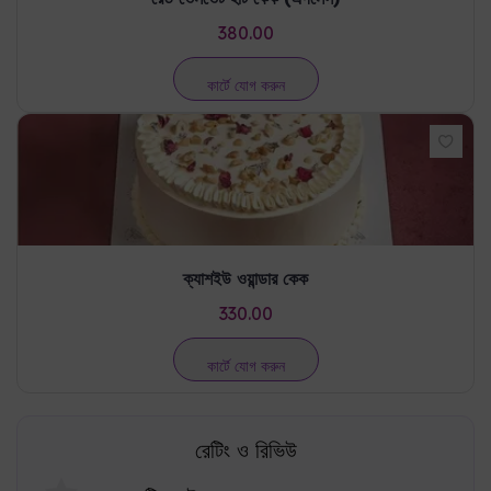
ক্যাশইউ ওয়ান্ডার কেক
330.00
কার্টে যোগ করুন
রেটিং ও রিভিউ
কোনো রেটিং নেই
একটি রিভিউ লিখুন