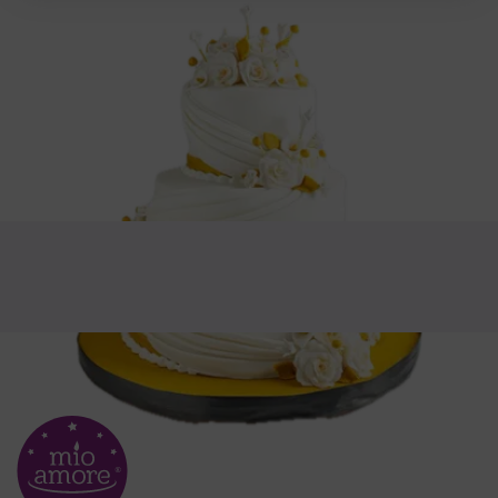
টেলিফোন
+91-7047396999(10AM-7PM)