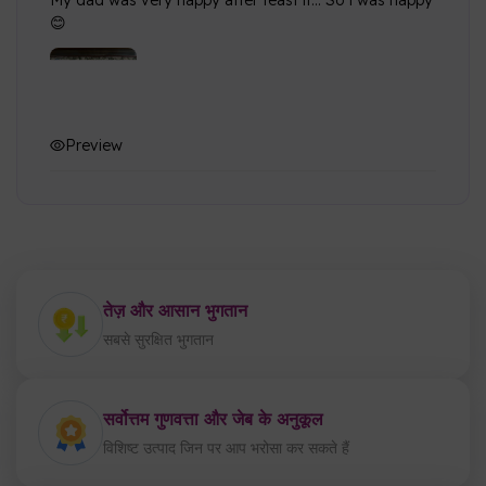
My dad was very happy after teast it... So i was happy
😊
Preview