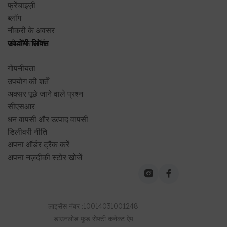
व्हाट्सऐप
7047396999(10AM-7PM)
ईमेल
mioamorecaresne@switzindia.net
कंपनी
मुख्य पृष्ठ
हमारे बारे में
हमसे संपर्क करें
फ्रेंचाइज़ी
ब्लॉग
नौकरी के अवसर
फीडबैक फॉर्म
उपयोगी लिंक्स
गोपनीयता
उपयोग की शर्तें
अक्सर पूछे जाने वाले प्रश्न
सीएसआर
धन वापसी और उत्पाद वापसी