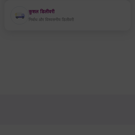
तेज़ और आसान भुगतान
सबसे सुरक्षित भुगतान
सर्वोत्तम गुणवत्ता और जेब के अनुकूल
विशिष्ट उत्पाद जिन पर आप भरोसा कर सकते हैं
कुशल डिलीवरी
निर्बाध और विश्वसनीय डिलीवरी