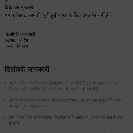
देखभाल निर्देश
निर्माता विवरण
डिलीवरी जानकारी
प्रत्येक शेफ की बेकिंग और डिजाइनिंग की अपनी शैली होने के कारण केक का
डिज़ाइन और आइसिंग यहाँ दिखाई गई छवि से भिन्न हो सकती है।
आपका केक आपके अवसर के लिए ताज़ा पहुँचेगा। हम अनुशंसा करते हैं कि केक
को ठंडी सूखी जगह पर रखें
हमने विशेष मिओ अमोरे पैकेजिंग विकसित की है ताकि यह आपके पास सही स्थिति
में पहुँचे
चुना गया डिलीवरी समय एक अनुमान है और उत्पाद की उपलब्धता और गंतव्य पर
निर्भर करता है।
केक नाशवान प्रकृति के होने के कारण, हम आपके ऑर्डर की डिलीवरी केवल एक
बार करते हैं।
डिलीवरी/पिक अप किसी अन्य पते पर पुनर्निर्देशित नहीं की जा सकती।