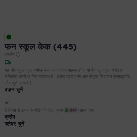
फन स्कूल केक (445)
एलर्जन
यह चीयरफुल स्कूल-थीम्ड केक अकादमिक माइलस्टोन्स या बैक-टू-स्कूल मोमेंट्स
सेलिब्रेट करने के लिए परफेक्ट है। इसके ब्राइट रंग और प्लेफुल डिज़ाइन एक्साइटमेंट
और खुशी जगाते हैं।
वज़न चुनें
5 किलो से ऊपर के ऑर्डर के लिए, कृपया
संपर्क
ग्राहक सेवा
क्रीम
फ्लेवर चुनें
केक का प्रकार
यह प्रोडक्ट आपकी चुनी हुई जगह के लिए उपलब्ध नहीं है।
डिलीवरी जानकारी