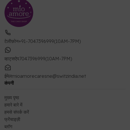
टेलीफ़ोन
+91-7047396999(10AM-7PM)
व्हाट्सऐप
7047396999(10AM-7PM)
ईमेल
mioamorecaresne@switzindia.net
कंपनी
मुख्य पृष्ठ
हमारे बारे में
हमसे संपर्क करें
फ्रेंचाइज़ी
ब्लॉग
नौकरी के अवसर
फीडबैक फॉर्म
उपयोगी लिंक्स
गोपनीयता
उपयोग की शर्तें