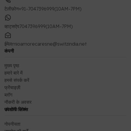
टेलीफ़ोन
+91-7047396999(10AM-7PM)
व्हाट्सऐप
7047396999(10AM-7PM)
ईमेल
mioamorecaresne@switzindia.net
कंपनी
मुख्य पृष्ठ
हमारे बारे में
हमसे संपर्क करें
फ्रेंचाइज़ी
ब्लॉग
नौकरी के अवसर
फीडबैक फॉर्म
उपयोगी लिंक्स
गोपनीयता