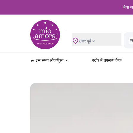
मियो अम
शा
स्
व
उत्तर पूर्व
ब्
रे
खे
🔥 इस समय लोकप्रिय
स्टोर में उपलब्ध केक
ज
स
खा
फ
च