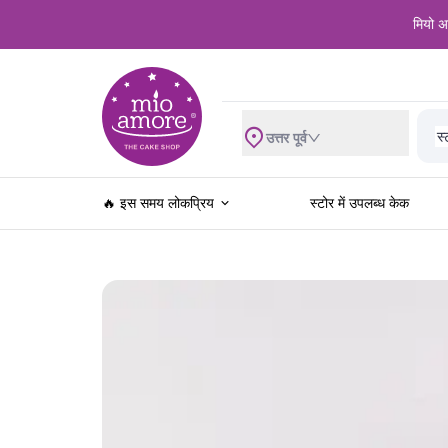
मियो अम
शा
स्
व
उत्तर पूर्व
ब्
रे
खे
🔥 इस समय लोकप्रिय
स्टोर में उपलब्ध केक
ज
स
खा
फ
च