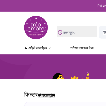
मियो अम
वि
स्
भ्
उत्तर पूर्व
ब्
रे
ख
🔥 अहिले लोकप्रिय
स्टोरमा उपलब्ध केक
ज
वा
फु
फ
च
फिल्टर
सबै हटाउनुहोस्