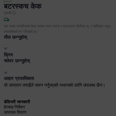
बटरस्कच केक
एलर्जी
एक उत्तम जन्मदिनको केक जसमा नरम स्पन्ज र बटरस्कच फिलिङ छ, र माथिबाट स्मूथ
क्यारामेलले टप गरिएको छ।
तौल छान्नुहोस्
क्रिम
फ्लेवर छान्नुहोस्
आहार प्राथमिकता
यो उत्पादन तपाईंले चयन गर्नुभएको स्थानको लागि उपलब्ध छैन।
डेलिभरी जानकारी
हेरचाह निर्देशन
उत्पादक विवरण