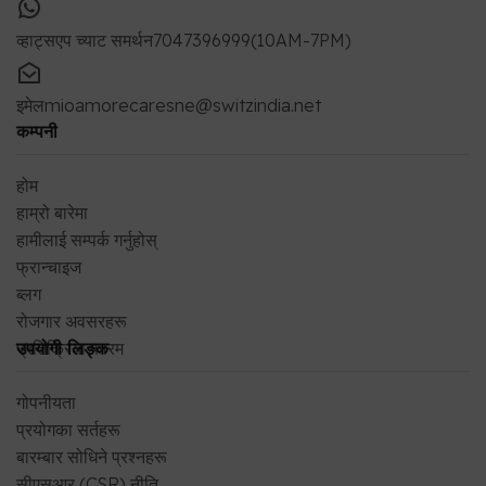
व्हाट्सएप च्याट समर्थन
7047396999(10AM-7PM)
इमेल
mioamorecaresne@switzindia.net
कम्पनी
होम
हाम्रो बारेमा
हामीलाई सम्पर्क गर्नुहोस्
फ्रान्चाइज
ब्लग
रोजगार अवसरहरू
प्रतिक्रिया फारम
उपयोगी लिङ्क
गोपनीयता
प्रयोगका सर्तहरू
बारम्बार सोधिने प्रश्नहरू
सीएसआर (CSR) नीति