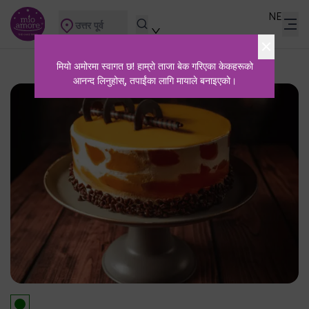
NE
उत्तर पूर्व
मियो अमोरमा स्वागत छ! हाम्रो ताजा बेक गरिएका केकहरूको
आनन्द लिनुहोस्, तपाईंका लागि मायाले बनाइएको।