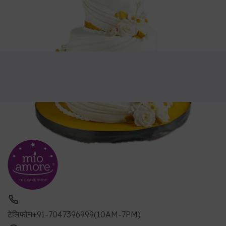
टेलिफोन
+91-7047396999(10AM-7PM)