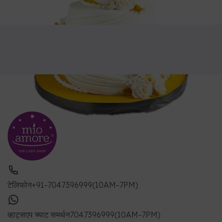
टेलिफोन
+91-7047396999(10AM-7PM)
व्हाट्सएप च्याट समर्थन
7047396999(10AM-7PM)