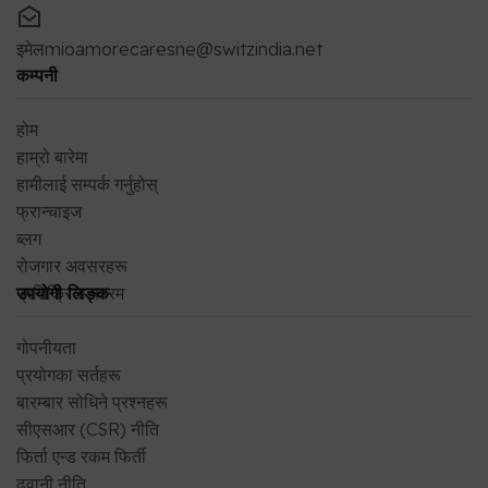
इमेल
mioamorecaresne@switzindia.net
कम्पनी
होम
हाम्रो बारेमा
हामीलाई सम्पर्क गर्नुहोस्
फ्रान्चाइज
ब्लग
रोजगार अवसरहरू
प्रतिक्रिया फारम
उपयोगी लिङ्क
गोपनीयता
प्रयोगका सर्तहरू
बारम्बार सोधिने प्रश्नहरू
सीएसआर (CSR) नीति
फिर्ता एन्ड रकम फिर्ती
ढुवानी नीति