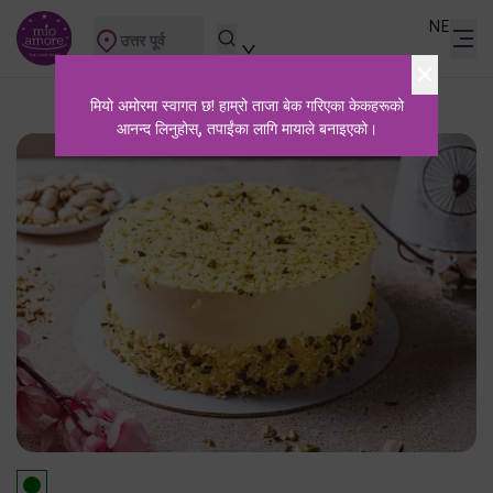
NE
उत्तर पूर्व
मियो अमोरमा स्वागत छ! हाम्रो ताजा बेक गरिएका केकहरूको
आनन्द लिनुहोस्, तपाईंका लागि मायाले बनाइएको।