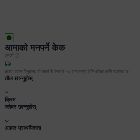
आमाको मनपर्ने केक
एलर्जी
कृपया ध्यान दिनुहोस्: यो मदर्स डे केक मे १० सम्म मात्र डेलिभरीका लागि उपलब्ध छ।
तौल छान्नुहोस्
क्रिम
फ्लेवर छान्नुहोस्
आहार प्राथमिकता
डेलिभरी जानकारी
हेरचाह निर्देशन
उत्पादक विवरण