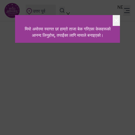
NE
उत्तर पूर्व
मियो अमोरमा स्वागत छ! हाम्रो ताजा बेक गरिएका केकहरूको
आनन्द लिनुहोस्, तपाईंका लागि मायाले बनाइएको।