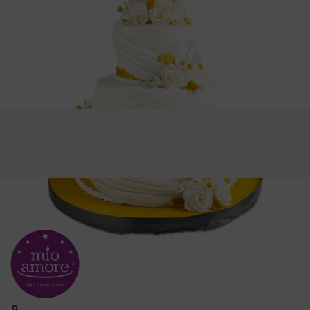
टेलिफोन
+91-7047396999(10AM-7PM)
व्हाट्सएप च्याट समर्थन
7047396999(10AM-7PM)