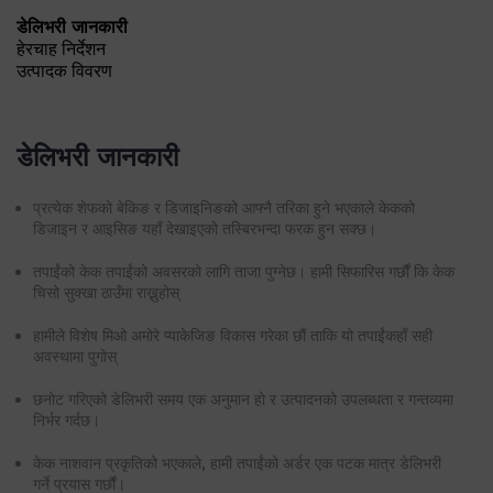
डेलिभरी जानकारी
प्रत्येक शेफको बेकिङ र डिजाइनिङको आफ्नै तरिका हुने भएकाले केकको
डिजाइन र आइसिङ यहाँ देखाइएको तस्बिरभन्दा फरक हुन सक्छ।
तपाईंको केक तपाईंको अवसरको लागि ताजा पुग्नेछ। हामी सिफारिस गर्छौं कि केक
चिसो सुक्खा ठाउँमा राख्नुहोस्
हामीले विशेष मिओ अमोरे प्याकेजिङ विकास गरेका छौं ताकि यो तपाईंकहाँ सही
अवस्थामा पुगोस्
छनोट गरिएको डेलिभरी समय एक अनुमान हो र उत्पादनको उपलब्धता र गन्तव्यमा
निर्भर गर्दछ।
केक नाशवान प्रकृतिको भएकाले, हामी तपाईंको अर्डर एक पटक मात्र डेलिभरी
गर्ने प्रयास गर्छौं।
डेलिभरी/पिक अप अर्को ठेगानामा रिडाइरेक्ट गर्न सकिँदैन।
यो उत्पाद ह्यान्ड डेलिभर गरिन्छ र कुरियर उत्पादनसँग डेलिभर गरिने छैन।
तपाईं पनि मन सक्छ