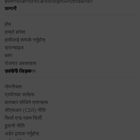
इमेल
mioamorecaresne@switzindia.net
कम्पनी
होम
हाम्रो बारेमा
हामीलाई सम्पर्क गर्नुहोस्
फ्रान्चाइज
ब्लग
रोजगार अवसरहरू
प्रतिक्रिया फारम
उपयोगी लिङ्क
गोपनीयता
प्रयोगका सर्तहरू
बारम्बार सोधिने प्रश्नहरू
सीएसआर (CSR) नीति
फिर्ता एन्ड रकम फिर्ती
ढुवानी नीति
अर्डर ट्र्याक गर्नुहोस्