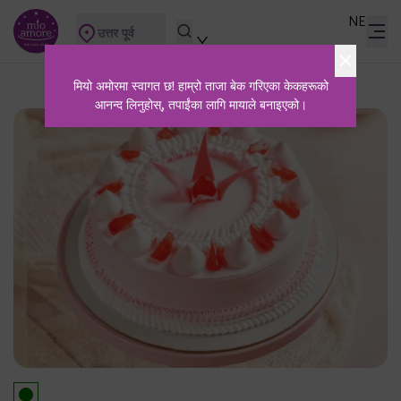
NE
उत्तर पूर्व
मियो अमोरमा स्वागत छ! हाम्रो ताजा बेक गरिएका केकहरूको
आनन्द लिनुहोस्, तपाईंका लागि मायाले बनाइएको।