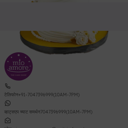
टेलिफोन
+91-7047396999(10AM-7PM)
व्हाट्सएप च्याट समर्थन
7047396999(10AM-7PM)