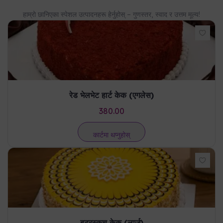
हाम्रो छानिएका स्पेशल उत्पादनहरू हेर्नुहोस् – गुणस्तर, स्वाद र उत्तम मूल्य!
रेड भेलभेट हार्ट केक (एगलेस)
380.00
कार्टमा थप्नुहोस्
बटरस्कच केक (लार्ज)