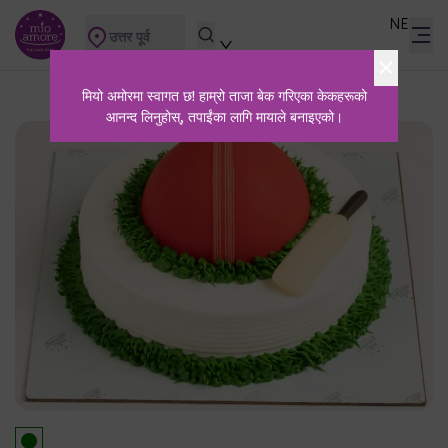
NE
उत्तर पूर्व
मियो अमोरमा स्वागत छ! हाम्रो ताजा बेक गरिएका केकहरूको
आनन्द लिनुहोस्, तपाईंका लागि मायाले बनाइएको।