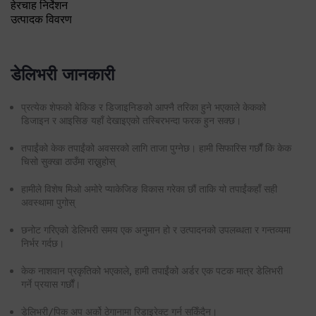
हेरचाह निर्देशन
उत्पादक विवरण
डेलिभरी जानकारी
प्रत्येक शेफको बेकिङ र डिजाइनिङको आफ्नै तरिका हुने भएकाले केकको
डिजाइन र आइसिङ यहाँ देखाइएको तस्बिरभन्दा फरक हुन सक्छ।
तपाईंको केक तपाईंको अवसरको लागि ताजा पुग्नेछ। हामी सिफारिस गर्छौं कि केक
चिसो सुक्खा ठाउँमा राख्नुहोस्
हामीले विशेष मिओ अमोरे प्याकेजिङ विकास गरेका छौं ताकि यो तपाईंकहाँ सही
अवस्थामा पुगोस्
छनोट गरिएको डेलिभरी समय एक अनुमान हो र उत्पादनको उपलब्धता र गन्तव्यमा
निर्भर गर्दछ।
केक नाशवान प्रकृतिको भएकाले, हामी तपाईंको अर्डर एक पटक मात्र डेलिभरी
गर्ने प्रयास गर्छौं।
डेलिभरी/पिक अप अर्को ठेगानामा रिडाइरेक्ट गर्न सकिँदैन।