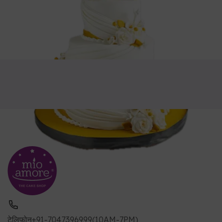
टेलिफोन
+91-7047396999(10AM-7PM)