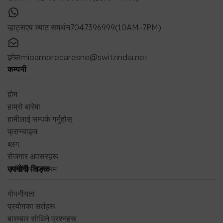
व्हाट्सएप च्याट समर्थन
7047396999(10AM-7PM)
इमेल
mioamorecaresne@switzindia.net
कम्पनी
होम
हाम्रो बारेमा
हामीलाई सम्पर्क गर्नुहोस्
फ्रान्चाइज
ब्लग
रोजगार अवसरहरू
प्रतिक्रिया फारम
उपयोगी लिङ्क
गोपनीयता
प्रयोगका सर्तहरू
बारम्बार सोधिने प्रश्नहरू