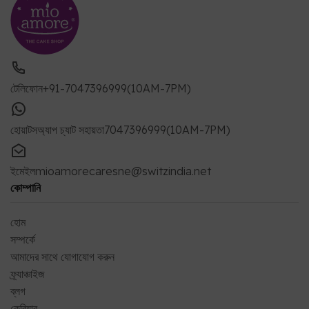
টেলিফোন
+91-7047396999(10AM-7PM)
হোয়াটসঅ্যাপ চ্যাট সহায়তা
7047396999(10AM-7PM)
ইমেইল
mioamorecaresne@switzindia.net
কোম্পানি
হোম
সম্পর্কে
আমাদের সাথে যোগাযোগ করুন
ফ্র্যাঞ্চাইজ
ব্লগ
কেরিয়ার