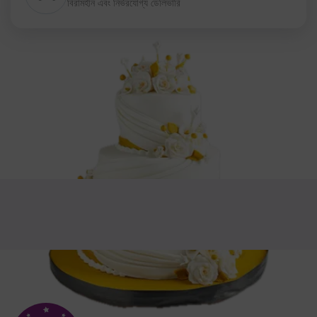
বিরামহীন এবং নির্ভরযোগ্য ডেলিভারি