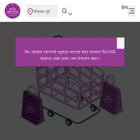
BN
উত্তর-পূর্ব
মিও আমোরে স্বাগতম! শুধুমাত্র আপনার জন্য ভালবাসা দিয়ে তৈরি
আমাদের তাজা বেকড কেক উপভোগ করুন।