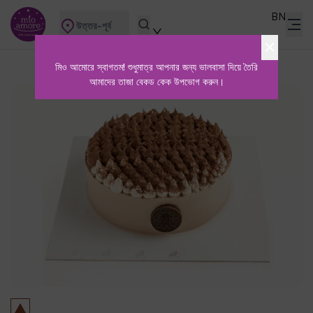
BN
উত্তর-পূর্ব
মিও আমোরে স্বাগতম! শুধুমাত্র আপনার জন্য ভালবাসা দিয়ে তৈরি
আমাদের তাজা বেকড কেক উপভোগ করুন।