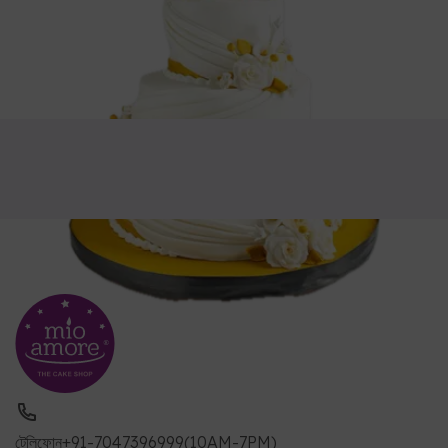
টেলিফোন
+91-7047396999(10AM-7PM)