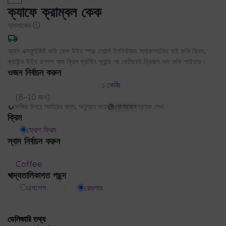
ক্যাফে ক্রাম্বল কেক
অ্যালার্জেন
অ্যান এক্সকুইজিট কফি কেক উইথ স্পঞ্জ লেয়ার্স ইনফিউজড অ্যাকম্পানিড বাই কফি ক্রিম,
ক্রাউন্ড উইথ ডলপস অফ ক্রিম ফ্রস্টিং অ্যান্ড আ ডেলিকেট ড্রিজল অফ কফি পাউডার।
ওজন নির্বাচন করুন
১ কেজি
(
8–10 জন
)
৫ কেজির উপরে অর্ডারের জন্য, অনুগ্রহ করে
যোগাযোগ
গ্রাহক সেবা
ক্রিম
ফ্রেশ ক্রিম
স্বাদ নির্বাচন করুন
Coffee
খাদ্যতালিকাগত পছন্দ
এগলেস
রেগুলার
ডেলিভারি তথ্য