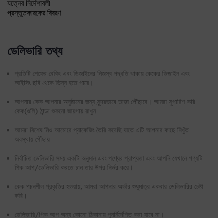
যত্নের নির্দেশাবলী
প্রস্তুতকারকের বিবরণ
ডেলিভারি তথ্য
প্রতিটি শেফের বেকিং এবং ডিজাইনের নিজস্ব পদ্ধতি থাকায় কেকের ডিজাইন এবং
আইসিং ছবি থেকে ভিন্ন হতে পারে।
আপনার কেক আপনার অনুষ্ঠানের জন্য সুন্দরভাবে তাজা পৌঁছাবে। আমরা সুপারিশ করি
কেক(গুলি) ঠান্ডা শুকনো জায়গায় রাখুন
আমরা বিশেষ মিও আমোরে প্যাকেজিং তৈরি করেছি যাতে এটি আপনার কাছে নিখুঁত
অবস্থায় পৌঁছায়
নির্বাচিত ডেলিভারি সময় একটি অনুমান এবং পণ্যের প্রাপ্যতা এবং আপনি যেখানে পণ্যটি
পিক আপ/ডেলিভারি করতে চান তার উপর নির্ভর করে।
কেক পচনশীল প্রকৃতির হওয়ায়, আমরা আপনার অর্ডার শুধুমাত্র একবার ডেলিভারির চেষ্টা
করি।
ডেলিভারি/পিক আপ অন্য কোনো ঠিকানায় পুনর্নির্দেশিত করা যাবে না।