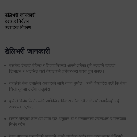
डेलिभरी जानकारी
हेरचाह निर्देशन
उत्पादक विवरण
डेलिभरी जानकारी
प्रत्येक शेफको बेकिङ र डिजाइनिङको आफ्नै तरिका हुने भएकाले केकको
डिजाइन र आइसिङ यहाँ देखाइएको तस्बिरभन्दा फरक हुन सक्छ।
तपाईंको केक तपाईंको अवसरको लागि ताजा पुग्नेछ। हामी सिफारिस गर्छौं कि केक
चिसो सुक्खा ठाउँमा राख्नुहोस्
हामीले विशेष मिओ अमोरे प्याकेजिङ विकास गरेका छौं ताकि यो तपाईंकहाँ सही
अवस्थामा पुगोस्
छनोट गरिएको डेलिभरी समय एक अनुमान हो र उत्पादनको उपलब्धता र गन्तव्यमा
निर्भर गर्दछ।
केक नाशवान प्रकृतिको भएकाले, हामी तपाईंको अर्डर एक पटक मात्र डेलिभरी