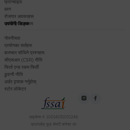
फ्रान्चाइज
ब्लग
रोजगार अवसरहरू
प्रतिक्रिया फारम
उपयोगी लिङ्क
गोपनीयता
प्रयोगका सर्तहरू
बारम्बार सोधिने प्रश्नहरू
सीएसआर (CSR) नीति
फिर्ता एन्ड रकम फिर्ती
ढुवानी नीति
अर्डर ट्र्याक गर्नुहोस्
स्टोर लोकेटर
लाइसेन्स नं
:
10014031001248
डाउनलोड
फूड सेफ्टी कनेक्ट
एप