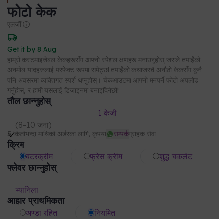
फोटो केक
एलर्जी
Get it by 8 Aug
हाम्रो कस्टमाइजेबल केकहरूसँग आफ्नो स्पेशल क्षणहरू मनाउनुहोस् जसले तपाईंको
अनमोल यादहरूलाई परफेक्ट रूपमा समेट्छ! तपाईंको कथाजस्तै अनौठो केकसँग कुनै
पनि अवसरमा व्यक्तिगत स्पर्श थप्नुहोस्। चेकआउटमा आफ्नो मनपर्ने फोटो अपलोड
गर्नुहोस्, र हामी यसलाई डिजाइनमा बनाइदिनेछौं!
तौल छान्नुहोस्
1 केजी
(
8–10 जना
)
5 किलोभन्दा माथिको अर्डरका लागि, कृपया
सम्पर्क
ग्राहक सेवा
क्रिम
बटरक्रीम
फ्रेस क्रीम
शुद्ध चकलेट
फ्लेवर छान्नुहोस्
भ्यानिला
आहार प्राथमिकता
अण्डा रहित
नियमित