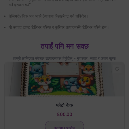
गर्ने प्रयास गर्छौं।
डेलिभरी/पिक अप अर्को ठेगानामा रिडाइरेक्ट गर्न सकिँदैन।
यो उत्पाद ह्यान्ड डेलिभर गरिन्छ र कुरियर उत्पादनसँग डेलिभर गरिने छैन।
तपाईं पनि मन सक्छ
हाम्रो छानिएका स्पेशल उत्पादनहरू हेर्नुहोस् – गुणस्तर, स्वाद र उत्तम मूल्य!
फोटो केक
800.00
कार्टमा थप्नुहोस्