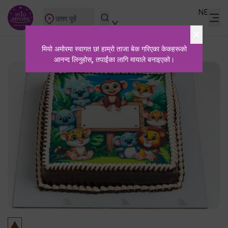
NE
उत्तर पूर्व
मियो अमोरमा स्वागत छ! हाम्रो ताजा बेक गरिएका केकहरूको
आनन्द लिनुहोस्, तपाईंका लागि मायाले बनाइएको।